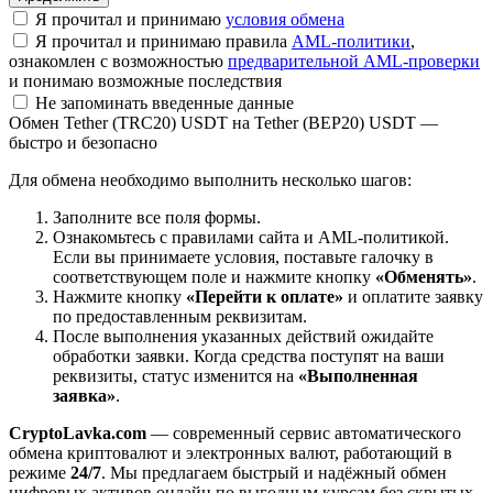
Я прочитал и принимаю
условия обмена
Я прочитал и принимаю правила
AML-политики
,
ознакомлен с возможностью
предварительной AML-проверки
и понимаю возможные последствия
Не запоминать введенные данные
Обмен Tether (TRC20) USDT на Tether (BEP20) USDT —
быстро и безопасно
Для обмена необходимо выполнить несколько шагов:
Заполните все поля формы.
Ознакомьтесь с правилами сайта и AML-политикой.
Если вы принимаете условия, поставьте галочку в
соответствующем поле и нажмите кнопку
«Обменять»
.
Нажмите кнопку
«Перейти к оплате»
и оплатите заявку
по предоставленным реквизитам.
После выполнения указанных действий ожидайте
обработки заявки. Когда средства поступят на ваши
реквизиты, статус изменится на
«Выполненная
заявка»
.
CryptoLavka.com
— современный сервис автоматического
обмена криптовалют и электронных валют, работающий в
режиме
24/7
. Мы предлагаем быстрый и надёжный обмен
цифровых активов онлайн по выгодным курсам без скрытых