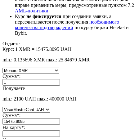
вправе применить меры, предусмотренные пунктом 7.2
AML-политики
.
Курс
не фиксируется
при создании заявки, а
пересчитывается после получения
необходимого
количества подтверждений
по курсу биржи Heleket и
Bybit.
Отдаете
Курс:
1 XMR = 15475.8095 UAH
min.: 0.135696 XMR
max.: 25.84679 XMR
Сумма
*
:
Получаете
min.: 2100 UAH
max.: 400000 UAH
Сумма
*
:
На карту
*
: