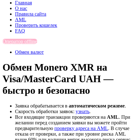
Главная
О нас
Правила сайта
AML
Проверить кошелек
FAQ
Оператор offline
Обмен валют
Обмен Monero XMR на
Visa/MasterCard UAH —
быстро и безопасно
Заявка обрабатывается в
автоматическом режиме
.
Скорость обработки заявок:
узнать
.
Все входящие транзакции проверяются на
AML
. При
желании перед созданием заявки вы можете пройти
предварительную
проверку адреса на AML
. В случае
отказа от проверки, а также при уровне риска AML
выше 60% или наличии меток высокого риска сервис