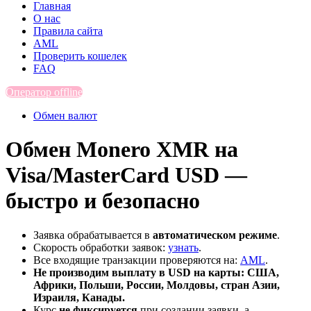
Главная
О нас
Правила сайта
AML
Проверить кошелек
FAQ
Оператор offline
Обмен валют
Обмен Monero XMR на
Visa/MasterCard USD —
быстро и безопасно
Заявка обрабатывается в
автоматическом режиме
.
Скорость обработки заявок:
узнать
.
Все входящие транзакции проверяются на:
AML
.
Не производим выплату в USD на карты: США,
Африки, Польши, России, Молдовы, стран Азии,
Израиля, Канады.
Курс
не фиксируется
при создании заявки, а