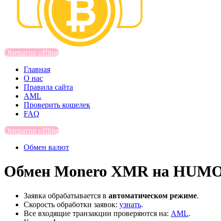
Оператор offline
Главная
О нас
Правила сайта
AML
Проверить кошелек
FAQ
Оператор offline
Обмен валют
Обмен Monero XMR на HUMO 
Заявка обрабатывается в
автоматическом режиме
.
Скорость обработки заявок:
узнать
.
Все входящие транзакции проверяются на:
AML
.