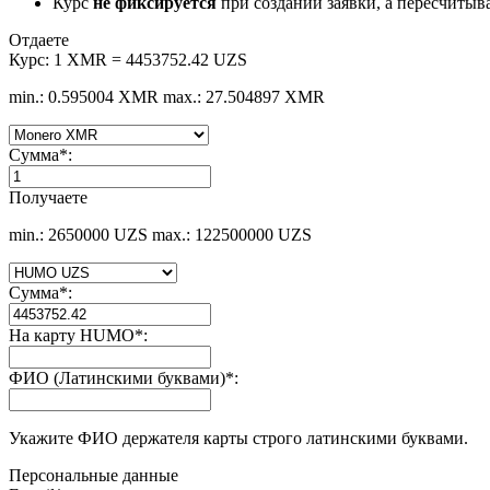
Курс
не фиксируется
при создании заявки, а пересчитыв
Отдаете
Курс:
1 XMR = 4453752.42 UZS
min.: 0.595004 XMR
max.: 27.504897 XMR
Сумма
*
:
Получаете
min.: 2650000 UZS
max.: 122500000 UZS
Сумма
*
:
На карту HUMO
*
:
ФИО (Латинскими буквами)
*
:
Укажите ФИО держателя карты строго латинскими буквами.
Персональные данные