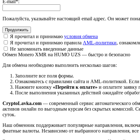
E-mail
*
:
Пожалуйста, указывайте настоящий email адрес. Он может пона
Я прочитал и принимаю
условия обмена
Я прочитал и принимаю правила
AML-политики
, ознаком
Не запоминать введенные данные
Обмен Monero XMR на HUMO UZS — быстро и безопасно
Для обмена необходимо выполнить несколько шагов:
Заполните все поля формы.
Ознакомьтесь с правилами сайта и AML-политикой. Если
Нажмите кнопку
«Перейти к оплате»
и оплатите заявку 
После выполнения указанных действий ожидайте обработк
CryptoLavka.com
— современный сервис автоматического обм
активов онлайн по выгодным курсам без скрытых комиссий. Се
суток.
Наш обменник поддерживает популярные направления, включая B
фиатные валюты. Независимо от выбранного направления, все