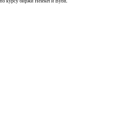
по курсу биржи Heleket и Bybit.