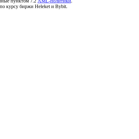
нные пунктом 7.2
AML-политики
.
по курсу биржи Heleket и Bybit.