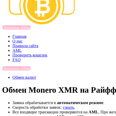
Оператор offline
Главная
О нас
Правила сайта
AML
Проверить кошелек
FAQ
Оператор offline
Обмен валют
Обмен Monero XMR на Райффа
Заявка обрабатывается в
автоматическом режиме
.
Скорость обработки заявок:
узнать
.
Все входящие транзакции проверяются на
AML
. При же