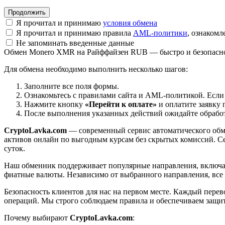
Я прочитал и принимаю
условия обмена
Я прочитал и принимаю правила
AML-политики
, ознаком
Не запоминать введенные данные
Обмен Monero XMR на Райффайзен RUB — быстро и безопасн
Для обмена необходимо выполнить несколько шагов:
Заполните все поля формы.
Ознакомьтесь с правилами сайта и AML-политикой. Если
Нажмите кнопку
«Перейти к оплате»
и оплатите заявку 
После выполнения указанных действий ожидайте обработк
CryptoLavka.com
— современный сервис автоматического обм
активов онлайн по выгодным курсам без скрытых комиссий. Се
суток.
Наш обменник поддерживает популярные направления, включая B
фиатные валюты. Независимо от выбранного направления, все
Безопасность клиентов для нас на первом месте. Каждый пере
операций. Мы строго соблюдаем правила и обеспечиваем защи
Почему выбирают
CryptoLavka.com
: