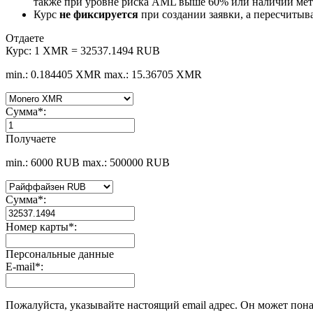
также при уровне риска AML выше 60% или наличии мето
Курс
не фиксируется
при создании заявки, а пересчитыв
Отдаете
Курс:
1 XMR = 32537.1494 RUB
min.: 0.184405 XMR
max.: 15.36705 XMR
Сумма
*
:
Получаете
min.: 6000 RUB
max.: 500000 RUB
Сумма
*
:
Номер карты
*
:
Персональные данные
E-mail
*
:
Пожалуйста, указывайте настоящий email адрес. Он может пона