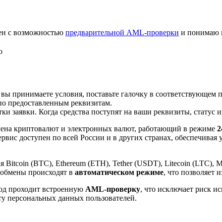
лен с возможностью
предварительной AML-проверки
и понимаю 
о
 вы принимаете условия, поставьте галочку в соответствующем 
по предоставленным реквизитам.
и заявки. Когда средства поступят на ваши реквизиты, статус 
ена криптовалют и электронных валют, работающий в режиме
2
рвис доступен по всей России и в других странах, обеспечивая
itcoin (BTC), Ethereum (ETH), Tether (USDT), Litecoin (LTC), 
 обмены происходят в
автоматическом режиме
, что позволяет 
вод проходит встроенную
AML-проверку
, что исключает риск и
ту персональных данных пользователей.