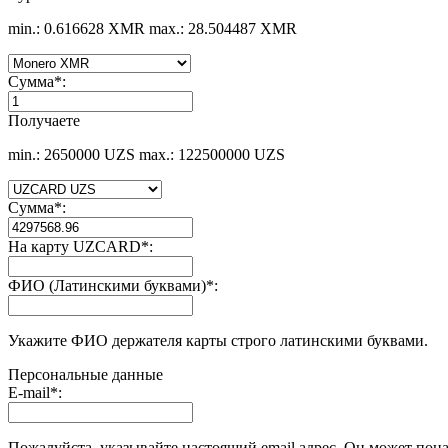
min.: 0.616628 XMR
max.: 28.504487 XMR
Сумма
*
:
Получаете
min.: 2650000 UZS
max.: 122500000 UZS
Сумма
*
:
На карту UZCARD
*
:
ФИО (Латинскими буквами)
*
:
Укажите ФИО держателя карты строго латинскими буквами.
Персональные данные
E-mail
*
:
Пожалуйста, указывайте настоящий email адрес. Он может пона