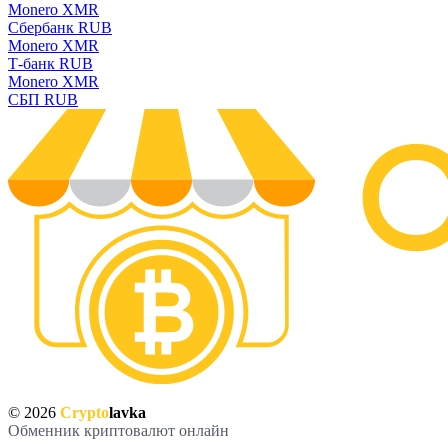
Monero XMR
Сбербанк RUB
Monero XMR
Т-банк RUB
Monero XMR
СБП RUB
© 2026
Crypto
lavka
Обменник криптовалют онлайн