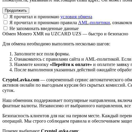
Я прочитал и принимаю
условия обмена
Я прочитал и принимаю правила
AML-политики
, ознаком
Не запоминать введенные данные
Обмен Monero XMR на UZCARD UZS — быстро и безопасно
Для обмена необходимо выполнить несколько шагов:
Заполните все поля формы.
Ознакомьтесь с правилами сайта и AML-политикой. Если
Нажмите кнопку
«Перейти к оплате»
и оплатите заявку 
После выполнения указанных действий ожидайте обработк
CryptoLavka.com
— современный сервис автоматического обм
активов онлайн по выгодным курсам без скрытых комиссий. Се
суток.
Наш обменник поддерживает популярные направления, включая B
фиатные валюты. Независимо от выбранного направления, все
Безопасность клиентов для нас на первом месте. Каждый пере
операций. Мы строго соблюдаем правила и обеспечиваем защи
Почему выбирают
CryptoLavka.com
: