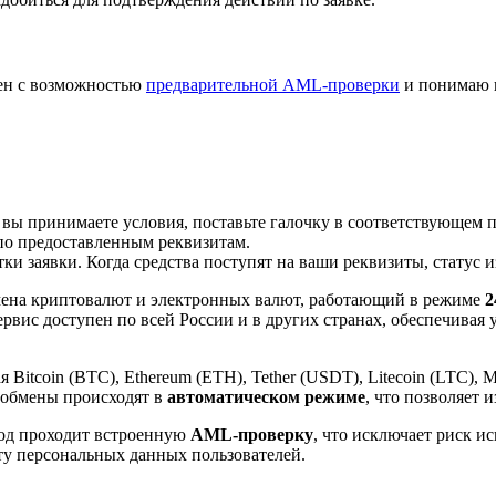
лен с возможностью
предварительной AML-проверки
и понимаю 
 вы принимаете условия, поставьте галочку в соответствующем 
по предоставленным реквизитам.
и заявки. Когда средства поступят на ваши реквизиты, статус 
ена криптовалют и электронных валют, работающий в режиме
2
рвис доступен по всей России и в других странах, обеспечивая
itcoin (BTC), Ethereum (ETH), Tether (USDT), Litecoin (LTC), 
 обмены происходят в
автоматическом режиме
, что позволяет 
вод проходит встроенную
AML-проверку
, что исключает риск и
ту персональных данных пользователей.