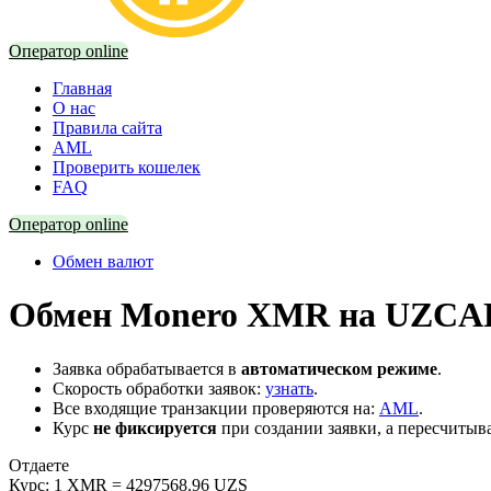
Оператор online
Главная
О нас
Правила сайта
AML
Проверить кошелек
FAQ
Оператор online
Обмен валют
Обмен Monero XMR на UZCAR
Заявка обрабатывается в
автоматическом режиме
.
Скорость обработки заявок:
узнать
.
Все входящие транзакции проверяются на:
AML
.
Курс
не фиксируется
при создании заявки, а пересчитыв
Отдаете
Курс:
1 XMR = 4297568.96 UZS