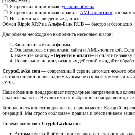
Я прочитал и принимаю
условия обмена
Я прочитал и принимаю правила
AML-политики
, ознаком
Не запоминать введенные данные
Обмен Ripple XRP на Альфа-Банк RUB — быстро и безопасно
Для обмена необходимо выполнить несколько шагов:
Заполните все поля формы.
Ознакомьтесь с правилами сайта и AML-политикой. Если
Нажмите кнопку
«Перейти к оплате»
и оплатите заявку 
После выполнения указанных действий ожидайте обработк
CryptoLavka.com
— современный сервис автоматического обм
активов онлайн по выгодным курсам без скрытых комиссий. Се
суток.
Наш обменник поддерживает популярные направления, включая B
фиатные валюты. Независимо от выбранного направления, все
Безопасность клиентов для нас на первом месте. Каждый пере
операций. Мы строго соблюдаем правила и обеспечиваем защи
Почему выбирают
CryptoLavka.com
:
Автоматический обмен криптовалют и электронных валют