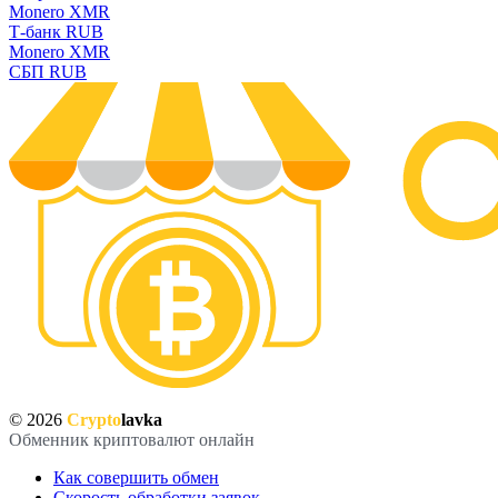
Monero XMR
Т-банк RUB
Monero XMR
СБП RUB
© 2026
Crypto
lavka
Обменник криптовалют онлайн
Как совершить обмен
Скорость обработки заявок