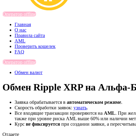
Оператор offline
Главная
О нас
Правила сайта
AML
Проверить кошелек
FAQ
Оператор offline
Обмен валют
Обмен Ripple XRP на Альфа-
Заявка обрабатывается в
автоматическом режиме
.
Скорость обработки заявок:
узнать
.
Все входящие транзакции проверяются на
AML
. При же
также при уровне риска AML выше 60% или наличии мето
Курс
не фиксируется
при создании заявки, а пересчитыв
Отдаете