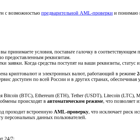
лен с возможностью
предварительной AML-проверки
и понимаю 
 вы принимаете условия, поставьте галочку в соответствующем 
по предоставленным реквизитам.
и заявки. Когда средства поступят на ваши реквизиты, статус 
ена криптовалют и электронных валют, работающий в режиме
2
рвис доступен по всей России и в других странах, обеспечивая
itcoin (BTC), Ethereum (ETH), Tether (USDT), Litecoin (LTC), 
 обмены происходят в
автоматическом режиме
, что позволяет 
вод проходит встроенную
AML-проверку
, что исключает риск и
ту персональных данных пользователей.
 24/7;