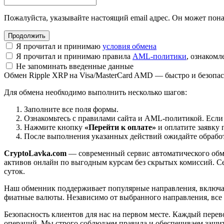
Пожалуйста, указывайте настоящий email адрес. Он может пона
Я прочитал и принимаю
условия обмена
Я прочитал и принимаю правила
AML-политики
, ознаком
Не запоминать введенные данные
Обмен Ripple XRP на Visa/MasterCard AMD — быстро и безопа
Для обмена необходимо выполнить несколько шагов:
Заполните все поля формы.
Ознакомьтесь с правилами сайта и AML-политикой. Если
Нажмите кнопку
«Перейти к оплате»
и оплатите заявку 
После выполнения указанных действий ожидайте обработк
CryptoLavka.com
— современный сервис автоматического обм
активов онлайн по выгодным курсам без скрытых комиссий. Се
суток.
Наш обменник поддерживает популярные направления, включая B
фиатные валюты. Независимо от выбранного направления, все
Безопасность клиентов для нас на первом месте. Каждый пере
операций. Мы строго соблюдаем правила и обеспечиваем защи