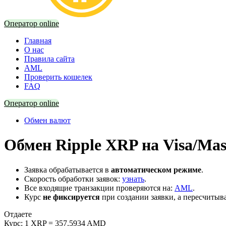
Оператор online
Главная
О нас
Правила сайта
AML
Проверить кошелек
FAQ
Оператор online
Обмен валют
Обмен Ripple XRP на Visa/Ma
Заявка обрабатывается в
автоматическом режиме
.
Скорость обработки заявок:
узнать
.
Все входящие транзакции проверяются на:
AML
.
Курс
не фиксируется
при создании заявки, а пересчитыв
Отдаете
Курс:
1 XRP = 357.5934 AMD