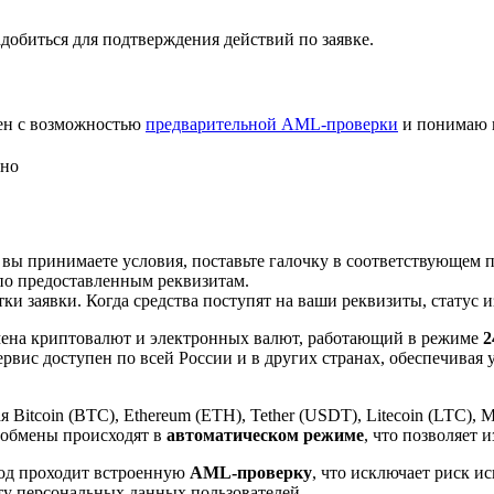
добиться для подтверждения действий по заявке.
лен с возможностью
предварительной AML-проверки
и понимаю 
сно
 вы принимаете условия, поставьте галочку в соответствующем 
по предоставленным реквизитам.
и заявки. Когда средства поступят на ваши реквизиты, статус 
ена криптовалют и электронных валют, работающий в режиме
2
рвис доступен по всей России и в других странах, обеспечивая
itcoin (BTC), Ethereum (ETH), Tether (USDT), Litecoin (LTC), 
 обмены происходят в
автоматическом режиме
, что позволяет 
вод проходит встроенную
AML-проверку
, что исключает риск и
ту персональных данных пользователей.