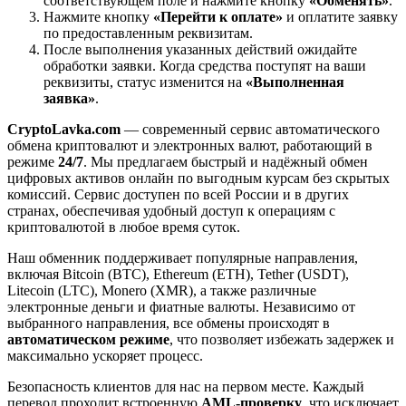
соответствующем поле и нажмите кнопку
«Обменять»
.
Нажмите кнопку
«Перейти к оплате»
и оплатите заявку
по предоставленным реквизитам.
После выполнения указанных действий ожидайте
обработки заявки. Когда средства поступят на ваши
реквизиты, статус изменится на
«Выполненная
заявка»
.
CryptoLavka.com
— современный сервис автоматического
обмена криптовалют и электронных валют, работающий в
режиме
24/7
. Мы предлагаем быстрый и надёжный обмен
цифровых активов онлайн по выгодным курсам без скрытых
комиссий. Сервис доступен по всей России и в других
странах, обеспечивая удобный доступ к операциям с
криптовалютой в любое время суток.
Наш обменник поддерживает популярные направления,
включая Bitcoin (BTC), Ethereum (ETH), Tether (USDT),
Litecoin (LTC), Monero (XMR), а также различные
электронные деньги и фиатные валюты. Независимо от
выбранного направления, все обмены происходят в
автоматическом режиме
, что позволяет избежать задержек и
максимально ускоряет процесс.
Безопасность клиентов для нас на первом месте. Каждый
перевод проходит встроенную
AML-проверку
, что исключает