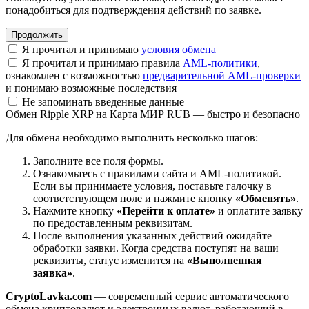
понадобиться для подтверждения действий по заявке.
Я прочитал и принимаю
условия обмена
Я прочитал и принимаю правила
AML-политики
,
ознакомлен с возможностью
предварительной AML-проверки
и понимаю возможные последствия
Не запоминать введенные данные
Обмен Ripple XRP на Карта МИР RUB — быстро и безопасно
Для обмена необходимо выполнить несколько шагов:
Заполните все поля формы.
Ознакомьтесь с правилами сайта и AML-политикой.
Если вы принимаете условия, поставьте галочку в
соответствующем поле и нажмите кнопку
«Обменять»
.
Нажмите кнопку
«Перейти к оплате»
и оплатите заявку
по предоставленным реквизитам.
После выполнения указанных действий ожидайте
обработки заявки. Когда средства поступят на ваши
реквизиты, статус изменится на
«Выполненная
заявка»
.
CryptoLavka.com
— современный сервис автоматического
обмена криптовалют и электронных валют, работающий в