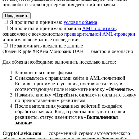
понадобиться для подтверждения действий по заявке.
Я прочитал и принимаю
условия обмена
Я прочитал и принимаю правила
AML-политики
,
ознакомлен с возможностью
предварительной AML-проверки
и понимаю возможные последствия
Не запоминать введенные данные
Обмен Ripple XRP на Монобанк UAH — быстро и безопасно
Для обмена необходимо выполнить несколько шагов:
Заполните все поля формы.
Ознакомьтесь с правилами сайта и AML-политикой.
Если вы принимаете условия, поставьте галочку в
соответствующем поле и нажмите кнопку
«Обменять»
.
Нажмите кнопку
«Перейти к оплате»
и оплатите заявку
по предоставленным реквизитам.
После выполнения указанных действий ожидайте
обработки заявки. Когда средства поступят на ваши
реквизиты, статус изменится на
«Выполненная
заявка»
.
CryptoLavka.com
— современный сервис автоматического
обмена криптовалют и электронных валют, работающий в