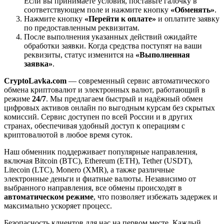
Если вы принимаете условия, поставьте галочку в
соответствующем поле и нажмите кнопку
«Обменять»
.
Нажмите кнопку
«Перейти к оплате»
и оплатите заявку
по предоставленным реквизитам.
После выполнения указанных действий ожидайте
обработки заявки. Когда средства поступят на ваши
реквизиты, статус изменится на
«Выполненная
заявка»
.
CryptoLavka.com
— современный сервис автоматического
обмена криптовалют и электронных валют, работающий в
режиме
24/7
. Мы предлагаем быстрый и надёжный обмен
цифровых активов онлайн по выгодным курсам без скрытых
комиссий. Сервис доступен по всей России и в других
странах, обеспечивая удобный доступ к операциям с
криптовалютой в любое время суток.
Наш обменник поддерживает популярные направления,
включая Bitcoin (BTC), Ethereum (ETH), Tether (USDT),
Litecoin (LTC), Monero (XMR), а также различные
электронные деньги и фиатные валюты. Независимо от
выбранного направления, все обмены происходят в
автоматическом режиме
, что позволяет избежать задержек и
максимально ускоряет процесс.
Безопасность клиентов для нас на первом месте. Каждый