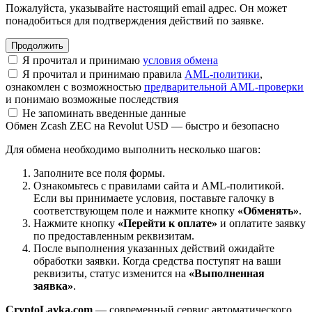
Пожалуйста, указывайте настоящий email адрес. Он может
понадобиться для подтверждения действий по заявке.
Я прочитал и принимаю
условия обмена
Я прочитал и принимаю правила
AML-политики
,
ознакомлен с возможностью
предварительной AML-проверки
и понимаю возможные последствия
Не запоминать введенные данные
Обмен Zcash ZEC на Revolut USD — быстро и безопасно
Для обмена необходимо выполнить несколько шагов:
Заполните все поля формы.
Ознакомьтесь с правилами сайта и AML-политикой.
Если вы принимаете условия, поставьте галочку в
соответствующем поле и нажмите кнопку
«Обменять»
.
Нажмите кнопку
«Перейти к оплате»
и оплатите заявку
по предоставленным реквизитам.
После выполнения указанных действий ожидайте
обработки заявки. Когда средства поступят на ваши
реквизиты, статус изменится на
«Выполненная
заявка»
.
CryptoLavka.com
— современный сервис автоматического