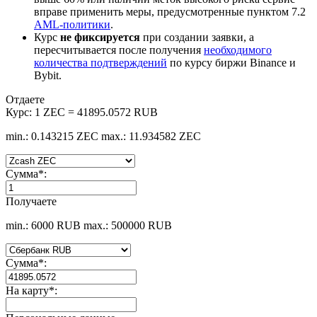
вправе применить меры, предусмотренные пунктом 7.2
AML-политики
.
Курс
не фиксируется
при создании заявки, а
пересчитывается после получения
необходимого
количества подтверждений
по курсу биржи Binance и
Bybit.
Отдаете
Курс:
1 ZEC = 41895.0572 RUB
min.: 0.143215 ZEC
max.: 11.934582 ZEC
Сумма
*
:
Получаете
min.: 6000 RUB
max.: 500000 RUB
Сумма
*
:
На карту
*
: