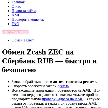
Главная
О нас
Правила сайта
AML
Проверить кошелек
FAQ
Оператор offline
Обмен валют
Обмен Zcash ZEC на
Сбербанк RUB — быстро и
безопасно
Заявка обрабатывается в
автоматическом режиме
.
Скорость обработки заявок:
узнать
.
Все входящие транзакции проверяются на
AML
. При
желании перед созданием заявки вы можете пройти
предварительную
проверку адреса на AML
. В случае
отказа от проверки, а также при уровне риска AML
выше 60% или наличии меток высокого риска сервис