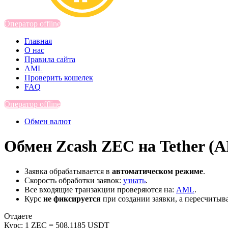
Оператор offline
Главная
О нас
Правила сайта
AML
Проверить кошелек
FAQ
Оператор offline
Обмен валют
Обмен Zcash ZEC на Tether 
Заявка обрабатывается в
автоматическом режиме
.
Скорость обработки заявок:
узнать
.
Все входящие транзакции проверяются на:
AML
.
Курс
не фиксируется
при создании заявки, а пересчитыв
Отдаете
Курс:
1 ZEC = 508.1185 USDT