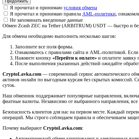
Я прочитал и принимаю
условия обмена
Я прочитал и принимаю правила
AML-политики
, ознаком
Не запоминать введенные данные
Обмен Zcash ZEC на Tether (ARBITRUM) USDT — быстро и бе
Для обмена необходимо выполнить несколько шагов:
Заполните все поля формы.
Ознакомьтесь с правилами сайта и AML-политикой. Если
Нажмите кнопку
«Перейти к оплате»
и оплатите заявку 
После выполнения указанных действий ожидайте обработк
CryptoLavka.com
— современный сервис автоматического обм
активов онлайн по выгодным курсам без скрытых комиссий. Се
суток.
Наш обменник поддерживает популярные направления, включая B
фиатные валюты. Независимо от выбранного направления, все
Безопасность клиентов для нас на первом месте. Каждый пере
операций. Мы строго соблюдаем правила и обеспечиваем защи
Почему выбирают
CryptoLavka.com
:
Автоматический обмен криптовалют и электронных валют