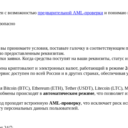
лен с возможностью
предварительной AML-проверки
и понимаю 
зопасно
 вы принимаете условия, поставьте галочку в соответствующем 
по предоставленным реквизитам.
и заявки. Когда средства поступят на ваши реквизиты, статус 
ена криптовалют и электронных валют, работающий в режиме
2
рвис доступен по всей России и в других странах, обеспечивая
itcoin (BTC), Ethereum (ETH), Tether (USDT), Litecoin (LTC), 
 обмены происходят в
автоматическом режиме
, что позволяет 
вод проходит встроенную
AML-проверку
, что исключает риск и
ту персональных данных пользователей.
 24/7;