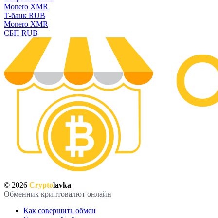
Monero XMR
Т-банк RUB
Monero XMR
СБП RUB
© 2026
Crypto
lavka
Обменник криптовалют онлайн
Как совершить обмен