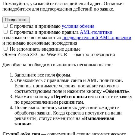
Пожалуйста, указывайте настоящий email адрес. Он может
понадобиться для подтверждения действий по заявке.
Я прочитал и принимаю
условия обмена
Я прочитал и принимаю правила
AML-политики
,
ознакомлен с возможностью
предварительной AML-проверки
и понимаю возможные последствия
Не запоминать введенные данные
Обмен Zcash ZEC на Wise EUR — быстро и безопасно
Для обмена необходимо выполнить несколько шагов:
Заполните все поля формы.
Ознакомьтесь с правилами сайта и AML-политикой.
Если вы принимаете условия, поставьте галочку в
соответствующем поле и нажмите кнопку
«Обменять»
.
Нажмите кнопку
«Перейти к оплате»
и оплатите заявку
по предоставленным реквизитам.
После выполнения указанных действий ожидайте
обработки заявки. Когда средства поступят на ваши
реквизиты, статус изменится на
«Выполненная
заявка»
.
CryptoLavka.com
— современный сервис автоматического